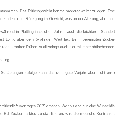
tnommen. Das Rübengewicht konnte moderat weiter zulegen. Trock
ut ein deutlicher Rückgang im Gewicht, was an der Alterung, aber auc
während in Plattling in solchen Jahren auch die leichteren Standor
r fast 15 % über dem 5-jährigen Wert lag. Beim bereinigten Zuck
die recht kranken Rüben ist allerdings auch hier mit einer abflachen
ttling.
Schätzungen zufolge kann das sehr gute Vorjahr aber nicht erre
übenliefervertrages 2025 erhalten. Wer bislang nur eine Wunschflä
EU-Zuckermarktes zu stabilisieren, wird die mögliche Kontrahieru