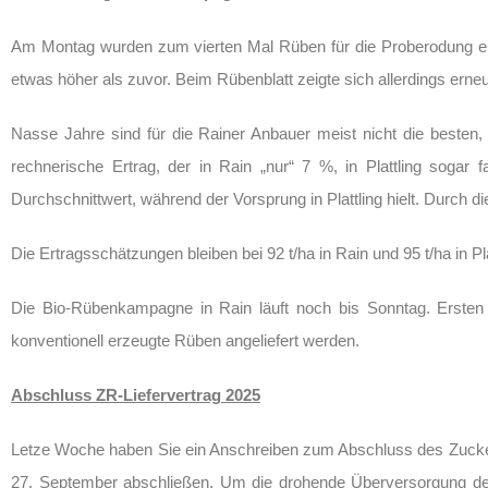
Am Montag wurden zum vierten Mal Rüben für die Proberodung en
etwas höher als zuvor. Beim Rübenblatt zeigte sich allerdings erne
Nasse Jahre sind für die Rainer Anbauer meist nicht die besten, 
rechnerische Ertrag, der in Rain „nur“ 7 %, in Plattling soga
Durchschnittwert, während der Vorsprung in Plattling hielt. Durch 
Die Ertragsschätzungen bleiben bei 92 t/ha in Rain und 95 t/ha in Pla
Die Bio-Rübenkampagne in Rain läuft noch bis Sonntag. Ersten 
konventionell erzeugte Rüben angeliefert werden.
Abschluss ZR-Liefervertrag 2025
Letze Woche haben Sie ein Anschreiben zum Abschluss des Zuckerr
27. September abschließen. Um die drohende Überversorgung des 