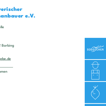
erischer
anbauer e.V.
lle
2 Barbing
uebe.de
ehmen