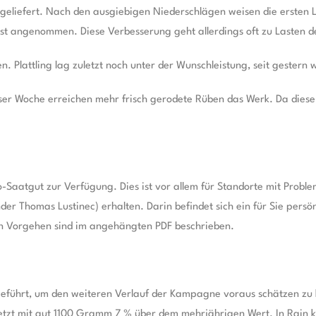
eliefert. Nach den ausgiebigen Niederschlägen weisen die ersten L
hst angenommen. Diese Verbesserung geht allerdings oft zu Lasten d
Plattling lag zuletzt noch unter der Wunschleistung, seit gestern wi
er Woche erreichen mehr frisch gerodete Rüben das Werk. Da diese
Saatgut zur Verfügung. Dies ist vor allem für Standorte mit Probl
er Thomas Lustinec) erhalten. Darin befindet sich ein für Sie persö
n Vorgehen sind im angehängten PDF beschrieben.
eführt, um den weiteren Verlauf der Kampagne voraus schätzen z
n jetzt mit gut 1100 Gramm 7 % über dem mehrjährigen Wert. In Rain 