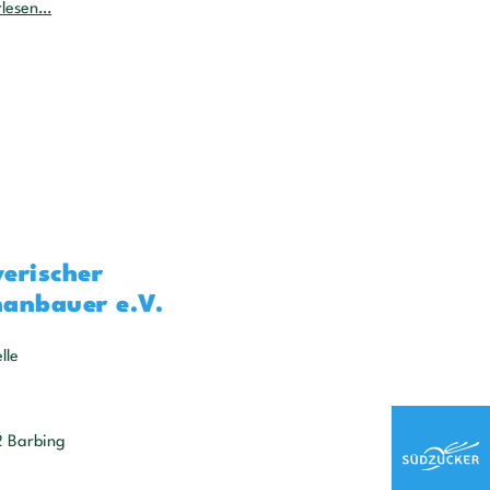
rlesen…
erischer
anbauer e.V.
lle
2 Barbing