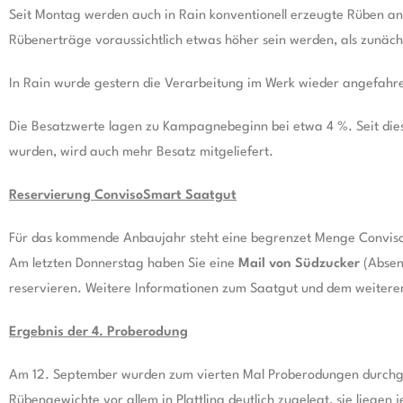
Seit Montag werden auch in Rain konventionell erzeugte Rüben ang
Rübenerträge voraussichtlich etwas höher sein werden, als zunäc
In Rain wurde gestern die Verarbeitung im Werk wieder angefahren. 
Die Besatzwerte lagen zu Kampagnebeginn bei etwa 4 %. Seit dies
wurden, wird auch mehr Besatz mitgeliefert.
Reservierung ConvisoSmart Saatgut
Für das kommende Anbaujahr steht eine begrenzet Menge Conviso-
Am letzten Donnerstag haben Sie eine
Mail von Südzucker
(Absend
reservieren. Weitere Informationen zum Saatgut und dem weitere
Ergebnis der 4. Proberodung
Am 12. September wurden zum vierten Mal Proberodungen durchg
Rübengewichte vor allem in Plattling deutlich zugelegt, sie liege