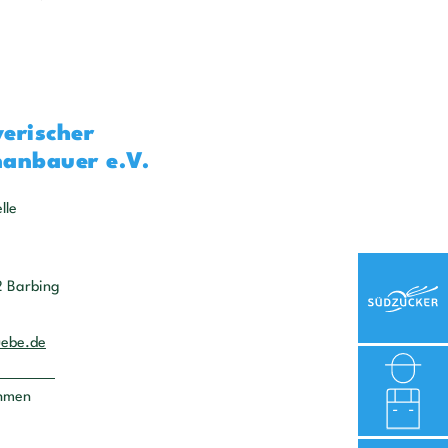
erischer
anbauer e.V.
lle
2 Barbing
uebe.de
ehmen