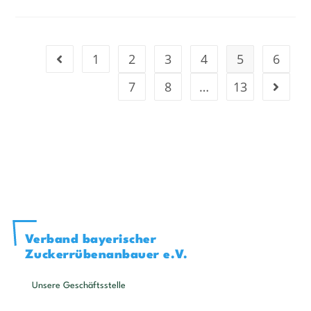
1
2
3
4
5
6
7
8
…
13
Verband bayerischer
Zuckerrübenanbauer e.V.
Unsere Geschäftsstelle