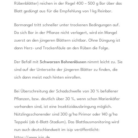
Rübenblätter) reichen in der Regel 400 – 500 g Bor über das
Blatt gedüngt aus für die Empfehlung von 1 kg Reinbor.
Bormangel tritt schneller unter trockenen Bedingungen auf.
Da sich Bor in der Pflanze nicht verlagert, wird ein Mangel
zuerst an den jüngeren Blättern sichtbar. Ohne Düngung ist
dann Herz- und Trockenfäule an den Rüben die Folge.
Der Befall mit
Schwarzen Bohnenläusen
nimmt leicht zu. Sie
sind auf der Unterseite der jüngeren Blätter zu finden, die
sich dann meist nach hinten einrollen.
Bei Überschreitung der Schadschwelle von 30 % befallener
Pflanzen, bzw. deutlich über 30 %, wenn schon Marienkäfer
vorhanden sind, ist eine Insektizidausbringung möglich.
Nützlingsschonender sind 300 g/ha Pirimor oder 140 g/ha
Teppeki (ab 6-Blatt-Stadium). Das Blattlausmonitoring wird
nun auch deutschlandweit im isip veröffentlicht:
https://www.isip.de