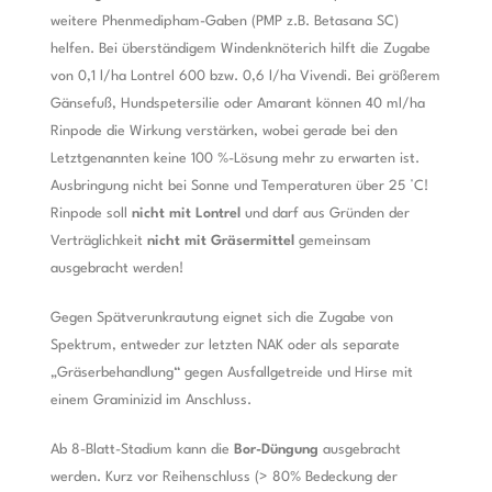
weitere Phenmedipham-Gaben (PMP z.B. Betasana SC)
helfen. Bei überständigem Windenknöterich hilft die Zugabe
von 0,1 l/ha Lontrel 600 bzw. 0,6 l/ha Vivendi. Bei größerem
Gänsefuß, Hundspetersilie oder Amarant können 40 ml/ha
Rinpode die Wirkung verstärken, wobei gerade bei den
Letztgenannten keine 100 %-Lösung mehr zu erwarten ist.
Ausbringung nicht bei Sonne und Temperaturen über 25 °C!
Rinpode soll
nicht mit Lontrel
und darf aus Gründen der
Verträglichkeit
nicht mit Gräsermittel
gemeinsam
ausgebracht werden!
Gegen Spätverunkrautung eignet sich die Zugabe von
Spektrum, entweder zur letzten NAK oder als separate
„Gräserbehandlung“ gegen Ausfallgetreide und Hirse mit
einem Graminizid im Anschluss.
Ab 8-Blatt-Stadium kann die
Bor-Düngung
ausgebracht
werden. Kurz vor Reihenschluss (> 80% Bedeckung der