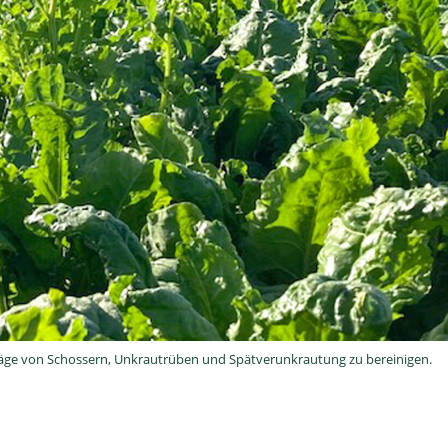
hläge von Schossern, Unkrautrüben und Spätverunkrautung zu bereinigen.